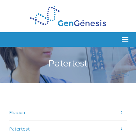
Togg
navig
Patertest
Filiación
Patertest