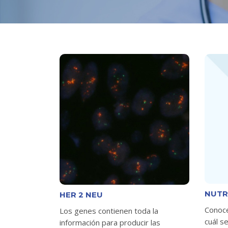
NUTR
HER 2 NEU
Conoce
Los genes contienen toda la
cuál s
información para producir las